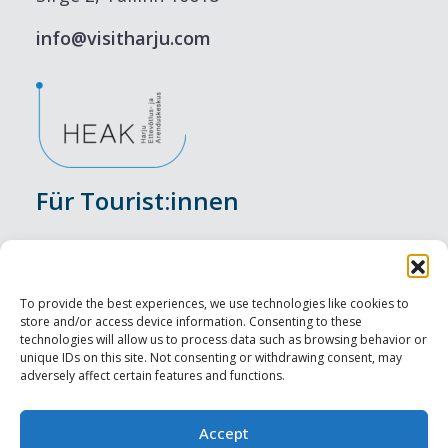
info@visitharju.com
Für Tourist:innen
Veranstaltungen
Unterkunft
To provide the best experiences, we use technologies like cookies to
store and/or access device information. Consenting to these
Genusserlebnisse
technologies will allow us to process data such as browsing behavior or
unique IDs on this site. Not consenting or withdrawing consent, may
adversely affect certain features and functions.
Sehenswürdigkeiten
Visit Tallinn
Accept