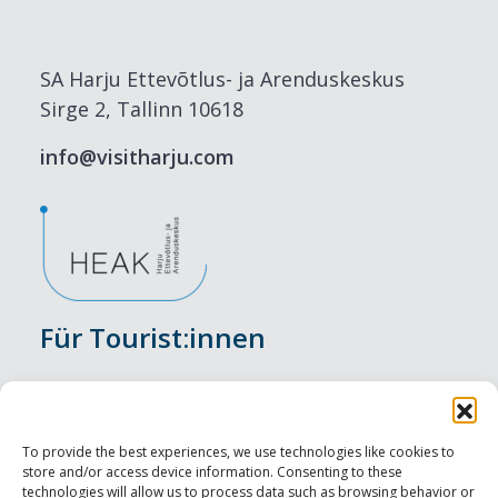
SA Harju Ettevõtlus- ja Arenduskeskus
Sirge 2, Tallinn 10618
info@visitharju.com
Für Tourist:innen
Veranstaltungen
Unterkunft
To provide the best experiences, we use technologies like cookies to
store and/or access device information. Consenting to these
Genusserlebnisse
technologies will allow us to process data such as browsing behavior or