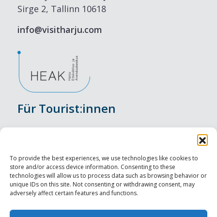
Sirge 2, Tallinn 10618
info@visitharju.com
Für Tourist:innen
Veranstaltungen
Unterkunft
To provide the best experiences, we use technologies like cookies to
store and/or access device information. Consenting to these
Genusserlebnisse
technologies will allow us to process data such as browsing behavior or
unique IDs on this site. Not consenting or withdrawing consent, may
adversely affect certain features and functions.
Sehenswürdigkeiten