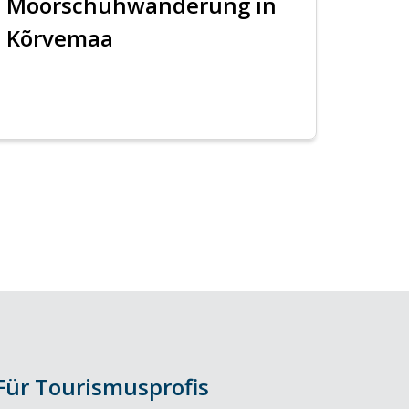
Moorschuhwanderung in
Kõrvemaa
Für Tourismusprofis