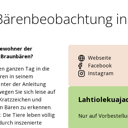
Bärenbeobachtung i
 Bewohner der
 Braunbären?
Webseite
Facebook
en ganzen Tag in die
Instagram
ren in seinem
nter der Anleitung
gen Sie sich leise auf
Lahtiolekuaja
Kratzzeichen und
n Bären zu erkennen.
 Die Tiere leben völlig
Nur auf Vorbestell
durch inszenierte