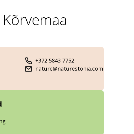
n Kõrvemaa
+372 5843 7752
nature@naturestonia.com
d
ung