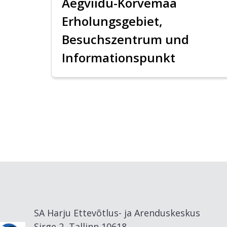
Aegviidu-Kõrvemaa
Erholungsgebiet,
Besuchszentrum und
Informationspunkt
SA Harju Ettevõtlus- ja Arenduskeskus
Sirge 2, Tallinn 10618