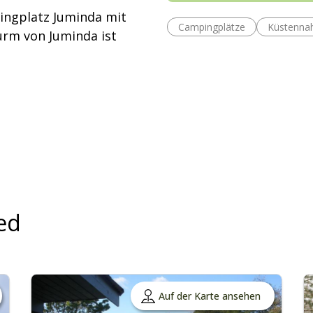
pingplatz Juminda mit
Campingplätze
Küstenna
urm von Juminda ist
ed
Auf der Karte ansehen