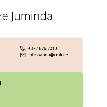
ze Juminda
+372 676 7010
info.oandu@rmk.ee
d