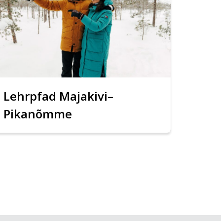
Lehrpfad Majakivi–
Pikanõmme