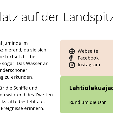
atz auf der Landspit
el Juminda im
inierend, da sie sich
Webseite
e fortsetzt – bei
Facebook
 sogar. Das Wasser an
Instagram
wunderschöner
g zu erkunden.
Lahtiolekuaja
ür die Schiffe und
nda während des Zweiten
kstätte besteht aus
Rund um die Uhr
 Ereignisse erinnern.