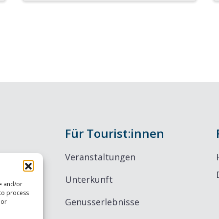
Für Tourist:innen
Veranstaltungen
Unterkunft
re and/or
 to process
Genusserlebnisse
 or