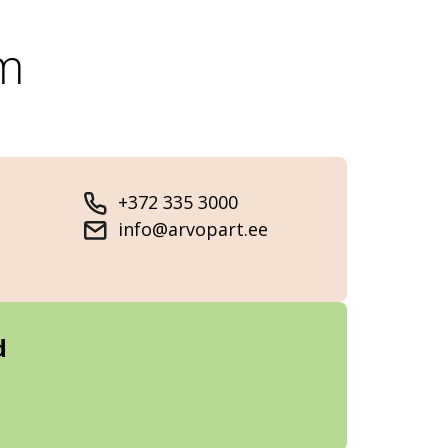
um
+372 335 3000
info@arvopart.ee
d