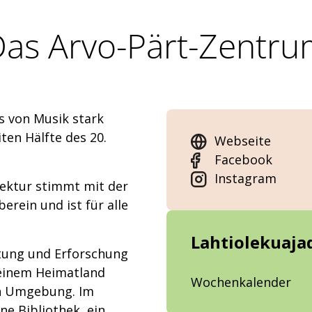
as Arvo-Pärt-Zentr
s von Musik stark
ten Hälfte des 20.
Webseite
Facebook
Instagram
tektur stimmt mit der
erein und ist für alle
Lahtiolekuaja
ltung und Erforschung
seinem Heimatland
Wochenkalender
en Umgebung. Im
ne Bibliothek, ein