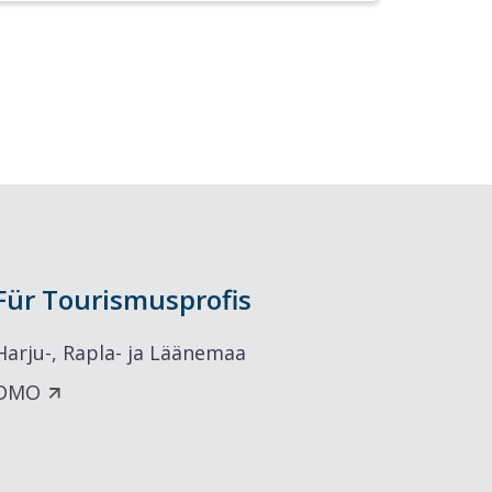
Für Tourismusprofis
Harju-, Rapla- ja Läänemaa
DMO