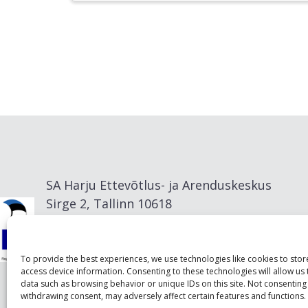
SA Harju Ettevõtlus- ja Arenduskeskus
Sirge 2, Tallinn 10618
info@visitharju.com
To provide the best experiences, we use technologies like cookies to sto
access device information. Consenting to these technologies will allow us
data such as browsing behavior or unique IDs on this site. Not consenting
withdrawing consent, may adversely affect certain features and functions.