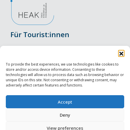
Für Tourist:innen
Veranstaltungen
Unterkunft
To provide the best experiences, we use technologies like cookies to
store and/or access device information. Consenting to these
Genusserlebnisse
technologies will allow us to process data such as browsing behavior or
unique IDs on this site. Not consenting or withdrawing consent, may
adversely affect certain features and functions.
Sehenswürdigkeiten
Visit Tallinn
Accept
Für Tourismusprofis
Deny
View preferences