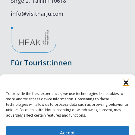
Sirge 2, Tallinn 10618
info@visitharju.com
Für Tourist:innen
Veranstaltungen
Unterkunft
To provide the best experiences, we use technologies like cookies to
store and/or access device information. Consenting to these
Genusserlebnisse
technologies will allow us to process data such as browsing behavior or
unique IDs on this site. Not consenting or withdrawing consent, may
adversely affect certain features and functions.
Sehenswürdigkeiten
Visit Tallinn
Accept