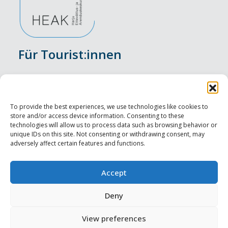
Für Tourist:innen
Veranstaltungen
Unterkunft
To provide the best experiences, we use technologies like cookies to
store and/or access device information. Consenting to these
Genusserlebnisse
technologies will allow us to process data such as browsing behavior or
unique IDs on this site. Not consenting or withdrawing consent, may
adversely affect certain features and functions.
Sehenswürdigkeiten
Visit Tallinn
Accept
Für Tourismusprofis
Deny
View preferences
Harju-, Rapla- ja Läänemaa DMO