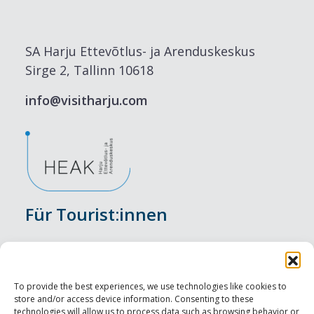
SA Harju Ettevõtlus- ja Arenduskeskus
Sirge 2, Tallinn 10618
info@visitharju.com
Für Tourist:innen
Veranstaltungen
Unterkunft
To provide the best experiences, we use technologies like cookies to
store and/or access device information. Consenting to these
Genusserlebnisse
technologies will allow us to process data such as browsing behavior or