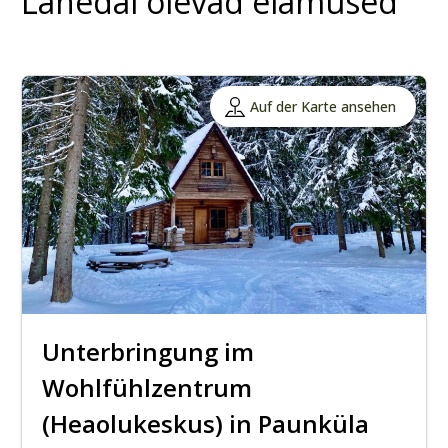
Lähedal olevad elamused
Auf der Karte ansehen
Unterbringung im
Wohlfühlzentrum
(Heaolukeskus) in Paunküla