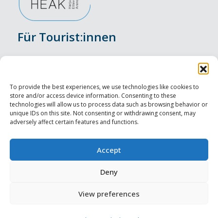
Für Tourist:innen
Veranstaltungen
Unterkunft
To provide the best experiences, we use technologies like cookies to
store and/or access device information. Consenting to these
Genusserlebnisse
technologies will allow us to process data such as browsing behavior or
unique IDs on this site. Not consenting or withdrawing consent, may
adversely affect certain features and functions.
Sehenswürdigkeiten
Visit Tallinn
Accept
Für Tourismusprofis
Deny
View preferences
Harju-, Rapla- ja Läänemaa DMO