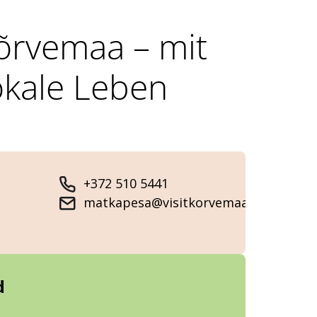
õrvemaa – mit
okale Leben
+372 510 5441
matkapesa@visitkorvemaa.ee
d