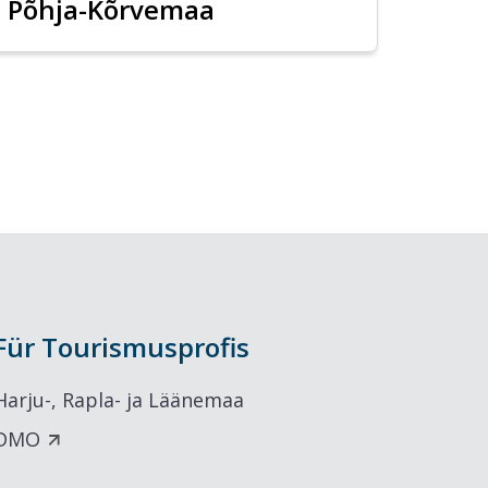
Põhja-Kõrvemaa
Für Tourismusprofis
Harju-, Rapla- ja Läänemaa
DMO