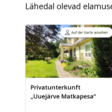
Lähedal olevad elamus
Auf der Karte ansehen
Privatunterkunft
„Uuejärve Matkapesa“