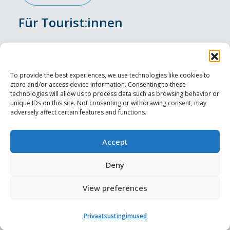
Für Tourist:innen
Veranstaltungen
Unterkunft
To provide the best experiences, we use technologies like cookies to
store and/or access device information. Consenting to these
Genusserlebnisse
technologies will allow us to process data such as browsing behavior or
unique IDs on this site. Not consenting or withdrawing consent, may
adversely affect certain features and functions.
Sehenswürdigkeiten
Visit Tallinn
Accept
Für Tourismusprofis
Deny
View preferences
Harju-, Rapla- ja Läänemaa DMO
Privaatsustingimused