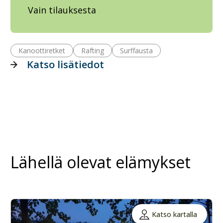
Vain tilauksesta
Kanoottiretket
Rafting
Surffausta
Katso lisätiedot
Lähellä olevat elämykset
Katso kartalla