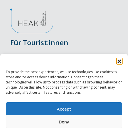
Für Tourist:innen
Veranstaltungen
Unterkunft
To provide the best experiences, we use technologies like cookies to
store and/or access device information. Consenting to these
Genusserlebnisse
technologies will allow us to process data such as browsing behavior or
unique IDs on this site. Not consenting or withdrawing consent, may
adversely affect certain features and functions.
Sehenswürdigkeiten
Visit Tallinn
Accept
Für Tourismusprofis
Deny