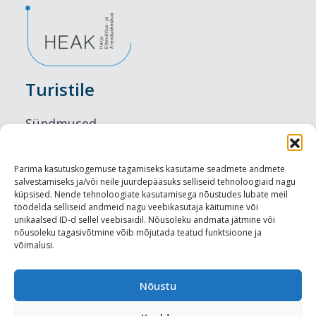
Turistile
Sündmused
Majutus
Parima kasutuskogemuse tagamiseks kasutame seadmete andmete
salvestamiseks ja/või neile juurdepääsuks selliseid tehnoloogiaid nagu
Maitseelamused
küpsised. Nende tehnoloogiate kasutamisega nõustudes lubate meil
töödelda selliseid andmeid nagu veebikasutaja käitumine või
Vaatamisväärsused
unikaalsed ID-d sellel veebisaidil. Nõusoleku andmata jätmine või
nõusoleku tagasivõtmine võib mõjutada teatud funktsioone ja
võimalusi.
Visit Tallinn
Turismiprofessionaalile
Nõustu