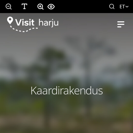
ET
Kaardirakendus