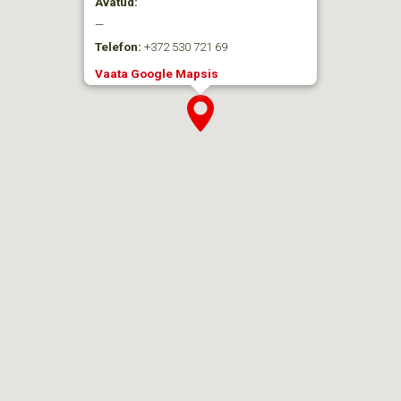
Avatud:
—
Telefon:
+372 530 721 69
Vaata Google Mapsis