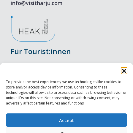
info@visitharju.com
Für Tourist:innen
Veranstaltungen
Unterkunft
To provide the best experiences, we use technologies like cookies to
store and/or access device information. Consenting to these
Genusserlebnisse
technologies will allow us to process data such as browsing behavior or
unique IDs on this site. Not consenting or withdrawing consent, may
adversely affect certain features and functions.
Sehenswürdigkeiten
Visit Tallinn
Accept