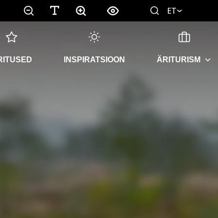
ET
RITUSED
INSPIRATSIOON
ÄRITURISM