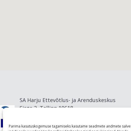
Viimsi vald
SA Harju Ettevõtlus- ja Arenduskeskus
Sirge 2, Tallinn 10618
info@visitharju.com
Parima kasutuskogemuse tagamiseks kasutame seadmete andmete salve