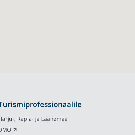
Turismiprofessionaalile
Harju-, Rapla- ja Läänemaa
DMO