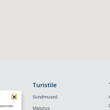
Turistile
Sündmused
stamiseks
Majutus