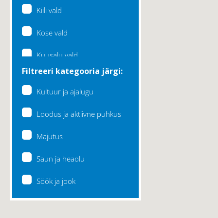
Kiili vald
Kose vald
Kuusalu vald
Filtreeri kategooria järgi:
Lääne-Harju vald
Kultuur ja ajalugu
Loksa linn
Loodus ja aktiivne puhkus
Maardu linn
Majutus
Raasiku vald
Saun ja heaolu
Rae vald
Söök ja jook
Saku vald
Saue vald