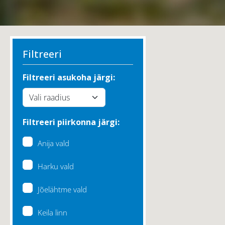
Filtreeri
Filtreeri asukoha järgi:
Filtreeri piirkonna järgi:
Anija vald
Harku vald
Jõelähtme vald
Keila linn