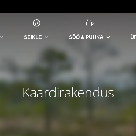
SEIKLE
SÖÖ & PUHKA
Ü
Kaardirakendus