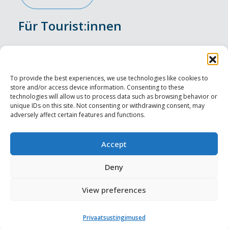
Für Tourist:innen
Veranstaltungen
Unterkunft
To provide the best experiences, we use technologies like cookies to
store and/or access device information. Consenting to these
Genusserlebnisse
technologies will allow us to process data such as browsing behavior or
unique IDs on this site. Not consenting or withdrawing consent, may
adversely affect certain features and functions.
Sehenswürdigkeiten
Visit Tallinn
Accept
Für Tourismusprofis
Deny
View preferences
Harju-, Rapla- ja Läänemaa DMO
Privaatsustingimused