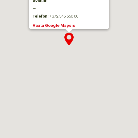
Avatud:
—
Telefon:
+372 545 560 00
Vaata Google Mapsis