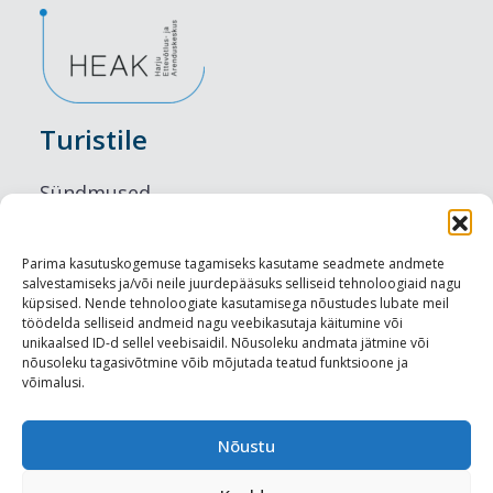
Turistile
Sündmused
Majutus
Parima kasutuskogemuse tagamiseks kasutame seadmete andmete
salvestamiseks ja/või neile juurdepääsuks selliseid tehnoloogiaid nagu
Maitseelamused
küpsised. Nende tehnoloogiate kasutamisega nõustudes lubate meil
töödelda selliseid andmeid nagu veebikasutaja käitumine või
Vaatamisväärsused
unikaalsed ID-d sellel veebisaidil. Nõusoleku andmata jätmine või
nõusoleku tagasivõtmine võib mõjutada teatud funktsioone ja
võimalusi.
Visit Tallinn
Turismiprofessionaalile
Nõustu