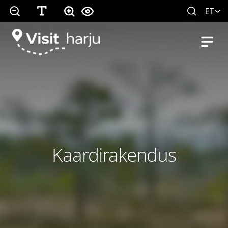
ET
Kaardirakendus