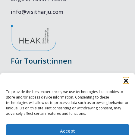
info@visitharju.com
Für Tourist:innen
Veranstaltungen
Unterkunft
To provide the best experiences, we use technologies like cookies to
store and/or access device information. Consenting to these
Genusserlebnisse
technologies will allow us to process data such as browsing behavior or
unique IDs on this site. Not consenting or withdrawing consent, may
adversely affect certain features and functions.
Sehenswürdigkeiten
Visit Tallinn
Accept