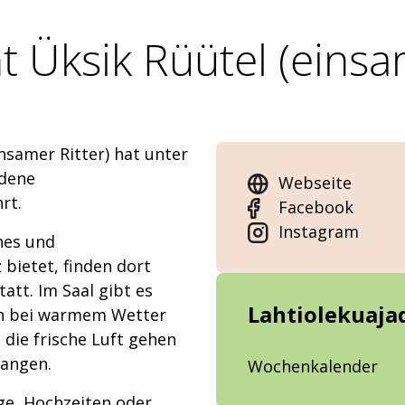
 Üksik Rüütel (einsa
nsamer Ritter) hat unter
idene
Webseite
rt.
Facebook
Instagram
ches und
 bietet, finden dort
tt. Im Saal gibt es
Lahtiolekuaja
an bei warmem Wetter
 die frische Luft gehen
fangen.
Wochenkalender
e, Hochzeiten oder