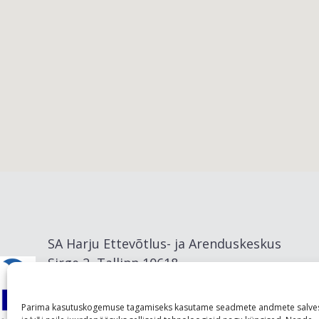
Viimsi vald
SA Harju Ettevõtlus- ja Arenduskeskus
Sirge 2, Tallinn 10618
info@visitharju.com
Parima kasutuskogemuse tagamiseks kasutame seadmete andmete salve