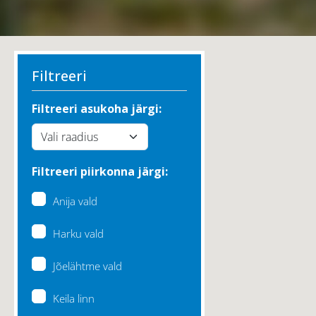
Filtreeri
Filtreeri asukoha järgi:
Filtreeri piirkonna järgi:
Anija vald
Harku vald
Jõelähtme vald
Keila linn