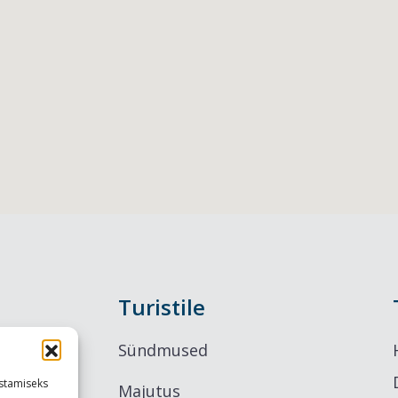
Turistile
Sündmused
stamiseks
Majutus