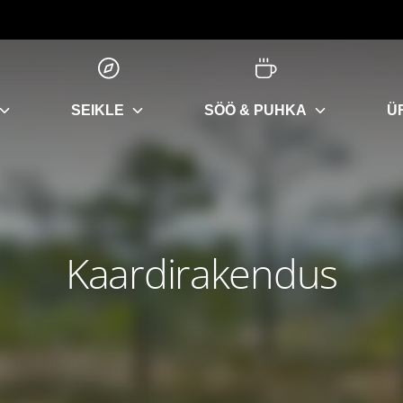
SEIKLE
SÖÖ & PUHKA
Ü
Kaardirakendus