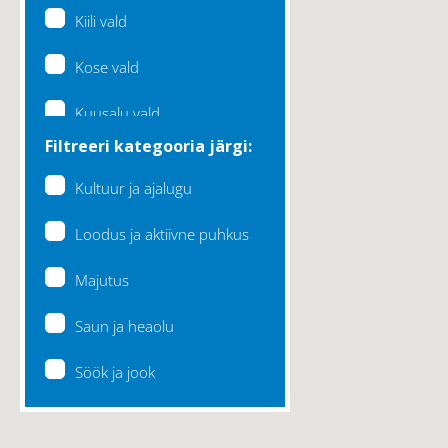
Kiili vald
Kose vald
Kuusalu vald
Filtreeri kategooria järgi:
Lääne-Harju vald
Kultuur ja ajalugu
Loksa linn
Loodus ja aktiivne puhkus
Maardu linn
Majutus
Raasiku vald
Saun ja heaolu
Rae vald
Söök ja jook
Saku vald
Saue vald