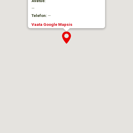
Avatud:
—
Telefon:
—
Vaata Google Mapsis