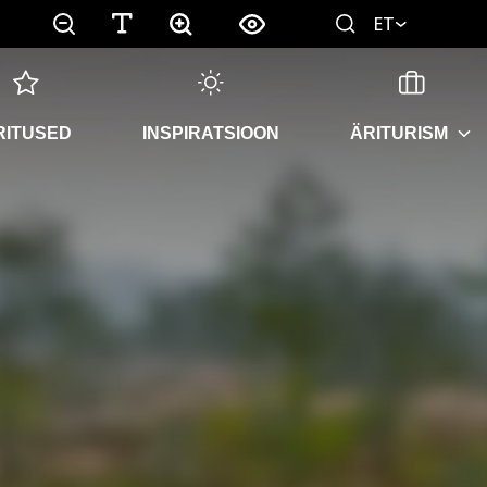
ET
RITUSED
INSPIRATSIOON
ÄRITURISM