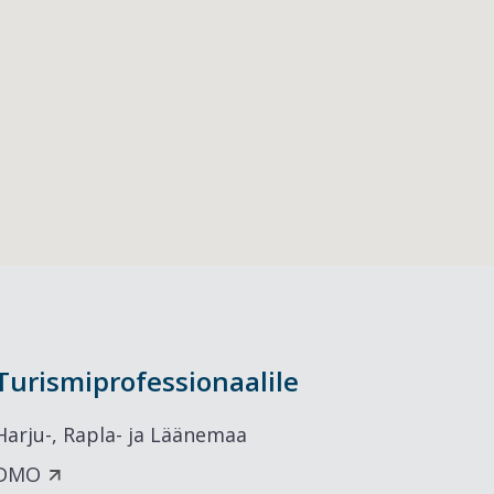
Turismiprofessionaalile
Harju-, Rapla- ja Läänemaa
DMO