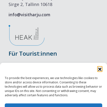
Sirge 2, Tallinn 10618
info@visitharju.com
Für Tourist:innen
Veranstaltungen
Unterkunft
To provide the best experiences, we use technologies like cookies to
store and/or access device information. Consenting to these
Genusserlebnisse
technologies will allow us to process data such as browsing behavior or
unique IDs on this site. Not consenting or withdrawing consent, may
adversely affect certain features and functions.
Sehenswürdigkeiten