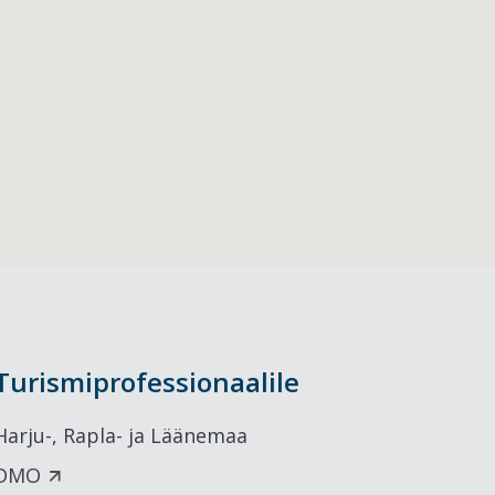
Turismiprofessionaalile
Harju-, Rapla- ja Läänemaa
DMO