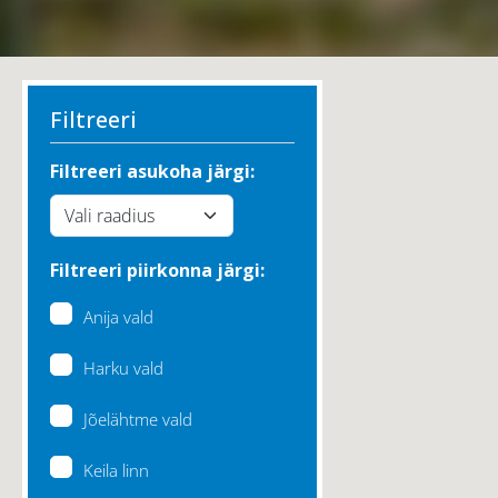
Filtreeri
Filtreeri asukoha järgi:
Filtreeri piirkonna järgi:
Anija vald
Harku vald
Jõelähtme vald
Keila linn