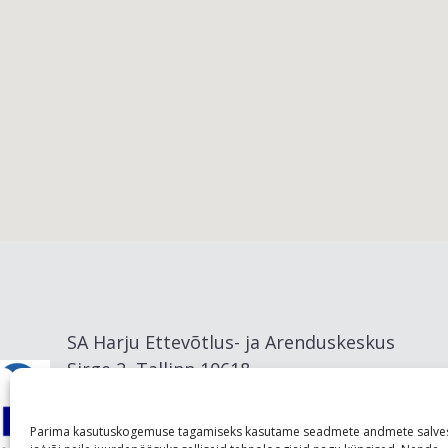
Viimsi vald
SA Harju Ettevõtlus- ja Arenduskeskus
Sirge 2, Tallinn 10618
info@visitharju.com
Parima kasutuskogemuse tagamiseks kasutame seadmete andmete salve