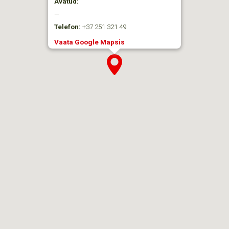
Avatud:
—
Telefon:
+37 251 321 49
Vaata Google Mapsis