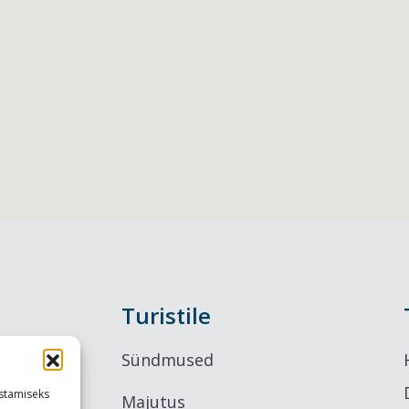
Turistile
Sündmused
stamiseks
Majutus