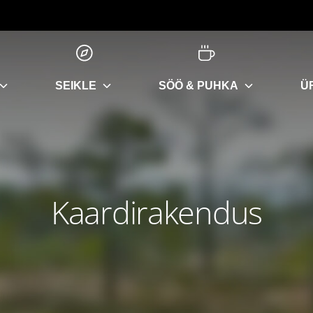
SEIKLE
SÖÖ & PUHKA
Ü
Kaardirakendus