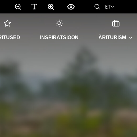
ET
RITUSED
INSPIRATSIOON
ÄRITURISM