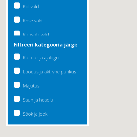
Kiili vald
Kose vald
Kuusalu vald
Filtreeri kategooria järgi:
Lääne-Harju vald
Kultuur ja ajalugu
Loksa linn
Loodus ja aktiivne puhkus
Maardu linn
Majutus
Raasiku vald
Saun ja heaolu
Rae vald
Söök ja jook
Saku vald
Saue vald