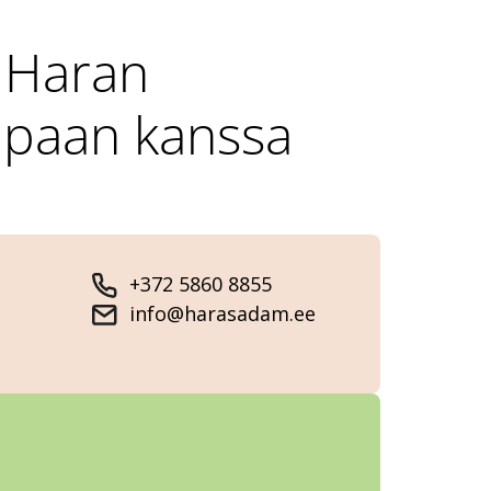
a Haran
ppaan kanssa
+372 5860 8855
info@harasadam.ee