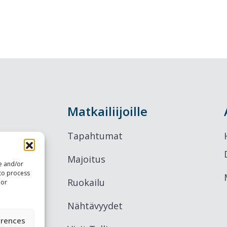
Matkailiijoille
Tapahtumat
Majoitus
re and/or
 to process
Ruokailu
 or
Nähtävyydet
erences