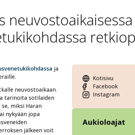
s neuvostoaikaisess
etukikohdassa retkio
usvenetukikohdassa
ja
raille.
Kotisivu
Facebook
tkalle neuvostoaikaan.
Instagram
a tarinoita sotilaiden
 se, miksi Haran
tai nykyään jopa
Aukioloajat
lusveneiden
erroksen jälkeen voit