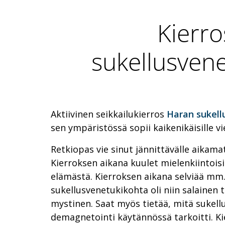
Kierro
sukellusven
Aktiivinen seikkailukierros
Haran sukell
sen ympäristössä sopii kaikenikäisille vie
Retkiopas vie sinut jännittävälle aikama
Kierroksen aikana kuulet mielenkiintoisi
elämästä. Kierroksen aikana selviää mm.
sukellusvenetukikohta oli niin salainen 
mystinen. Saat myös tietää, mitä sukel
demagnetointi käytännössä tarkoitti. Ki