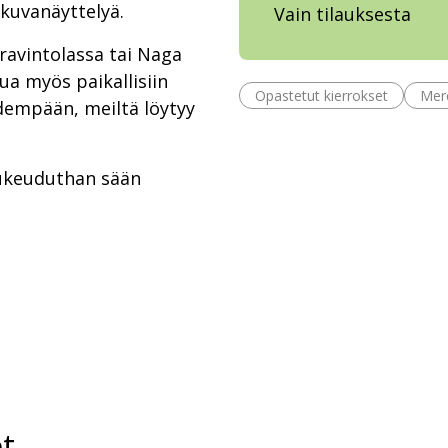
kuvanäyttelyä.
Vain tilauksesta
ravintolassa tai Naga
ua myös paikallisiin
Opastetut kierrokset
Mer
idempään, meiltä löytyy
pukeuduthan sään
t