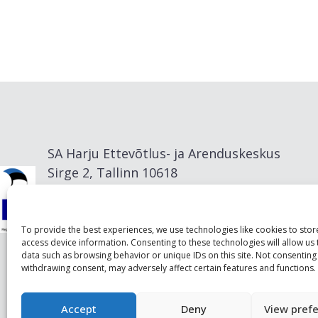
SA Harju Ettevõtlus- ja Arenduskeskus
Sirge 2, Tallinn 10618
info@visitharju.com
To provide the best experiences, we use technologies like cookies to sto
access device information. Consenting to these technologies will allow us
data such as browsing behavior or unique IDs on this site. Not consenting
withdrawing consent, may adversely affect certain features and functions.
Accept
Deny
View pref