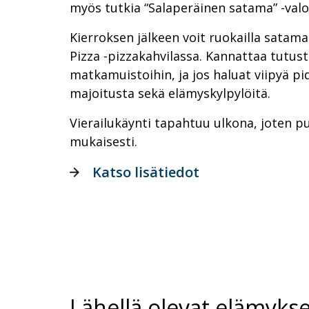
myös tutkia “Salaperäinen satama” -valo
Kierroksen jälkeen voit ruokailla satama
Pizza -pizzakahvilassa. Kannattaa tutust
matkamuistoihin, ja jos haluat viipyä p
majoitusta sekä elämyskylpylöitä.
Vierailukäynti tapahtuu ulkona, joten 
mukaisesti.
Katso lisätiedot
Lähellä olevat elämykse