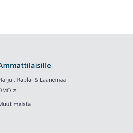
Ammattilaisille
Harju-, Rapla- & Läänemaa
DMO
Muut meistä