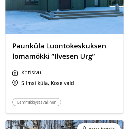
Paunküla Luontokeskuksen
lomamökki ”Ilvesen Urg”
Kotisivu
Silmsi küla, Kose vald
Lemmikkiystävällinen