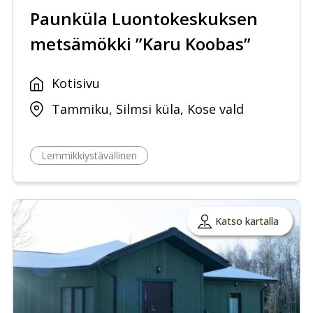
Paunküla Luontokeskuksen
metsämökki ”Karu Koobas”
Kotisivu
Tammiku, Silmsi küla, Kose vald
Lemmikkiystävällinen
Katso kartalla