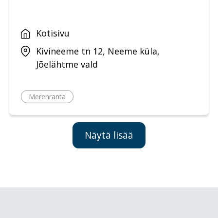
Kotisivu
Kivineeme tn 12, Neeme küla,
Jõelähtme vald
Merenranta
Näytä lisää