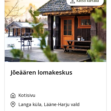
Katso kartalla
Jõeäären lomakeskus
Kotisivu
Langa küla, Lääne-Harju vald