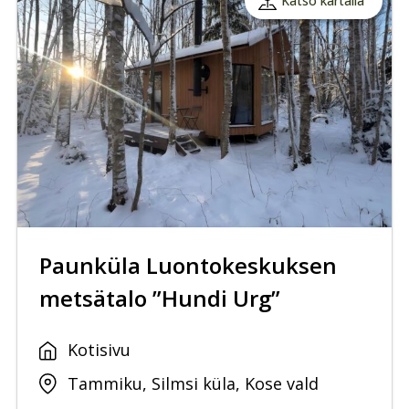
Katso kartalla
Paunküla Luontokeskuksen
metsätalo ”Hundi Urg”
Kotisivu
Tammiku, Silmsi küla, Kose vald