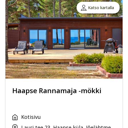
Katso kartalla
Haapse Rannamaja -mökki
Kotisivu
Lauri tee 23, Haapse küla, Jõelähtme