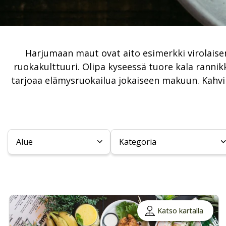
Harjumaan maut ovat aito esimerkki virolaisen
ruokakulttuuri. Olipa kyseessä tuore kala rannik
tarjoaa elämysruokailua jokaiseen makuun. Kahviloi
Alue
Kategoria
Katso kartalla