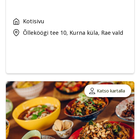
Kotisivu
Õlleköögi tee 10, Kurna küla, Rae vald
Katso kartalla