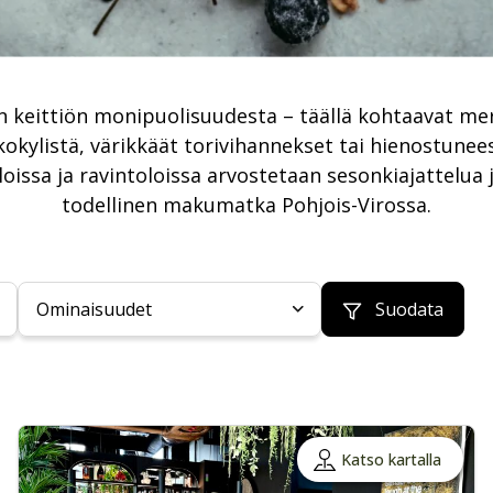
 keittiön monipuolisuudesta – täällä kohtaavat meri
kokylistä, värikkäät torivihannekset tai hienostunee
ssa ja ravintoloissa arvostetaan sesonkiajattelua ja 
todellinen makumatka Pohjois-Virossa.
Ominaisuudet
Suodata
Katso kartalla