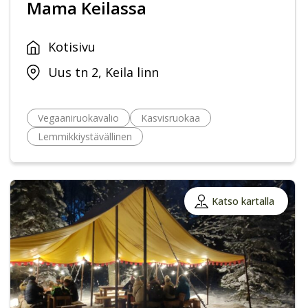
Mama Keilassa
Kotisivu
Uus tn 2, Keila linn
Vegaaniruokavalio
Kasvisruokaa
Lemmikkiystävällinen
Katso kartalla