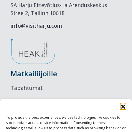
SA Harju Ettevõtlus- ja Arenduskeskus
Sirge 2, Tallinn 10618
info@visitharju.com
Matkailiijoille
Tapahtumat
Majoitus
Ruokailu
To provide the best experiences, we use technologies like cookies to
store and/or access device information. Consenting to these
Nähtävyydet
technologies will allow us to process data such as browsing behavior or