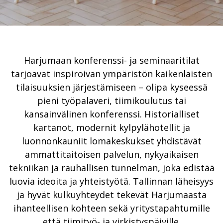
Harjumaan konferenssi- ja seminaaritilat
tarjoavat inspiroivan ympäristön kaikenlaisten
tilaisuuksien järjestämiseen – olipa kyseessä
pieni työpalaveri, tiimikoulutus tai
kansainvälinen konferenssi. Historialliset
kartanot, modernit kylpylähotellit ja
luonnonkauniit lomakeskukset yhdistävät
ammattitaitoisen palvelun, nykyaikaisen
tekniikan ja rauhallisen tunnelman, joka edistää
luovia ideoita ja yhteistyötä. Tallinnan läheisyys
ja hyvät kulkuyhteydet tekevät Harjumaasta
ihanteellisen kohteen sekä yritystapahtumille
että tiimityö- ja virkistyspäiville.