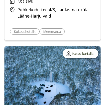
Kotisivu
Puhkekodu tee 4/3, Laulasmaa küla,
Lääne-Harju vald
Kokoushotellit
Merenranta
Katso kartalla