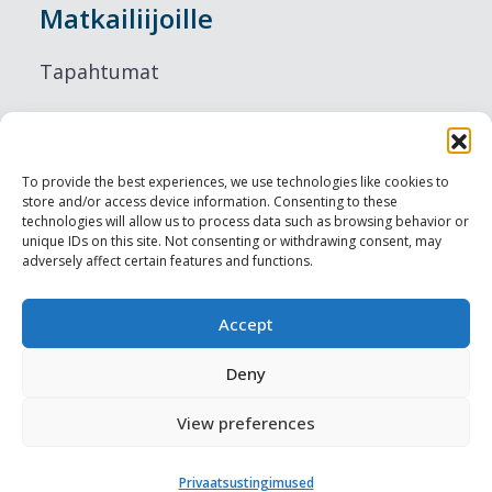
Matkailiijoille
Tapahtumat
Majoitus
Ruokailu
To provide the best experiences, we use technologies like cookies to
store and/or access device information. Consenting to these
Nähtävyydet
technologies will allow us to process data such as browsing behavior or
unique IDs on this site. Not consenting or withdrawing consent, may
adversely affect certain features and functions.
Visit Tallinn
Ammattilaisille
Accept
Deny
Harju-, Rapla- & Läänemaa DMO
View preferences
Muut meistä
Privaatsustingimused