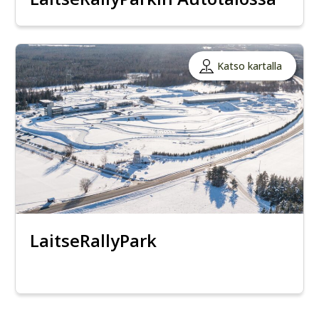
Katso kartalla
LaitseRallyPark