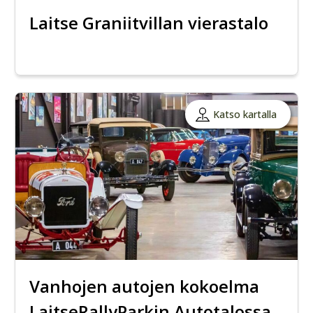
Laitse Graniitvillan vierastalo
Katso kartalla
Vanhojen autojen kokoelma
LaitseRallyParkin Autotalossa