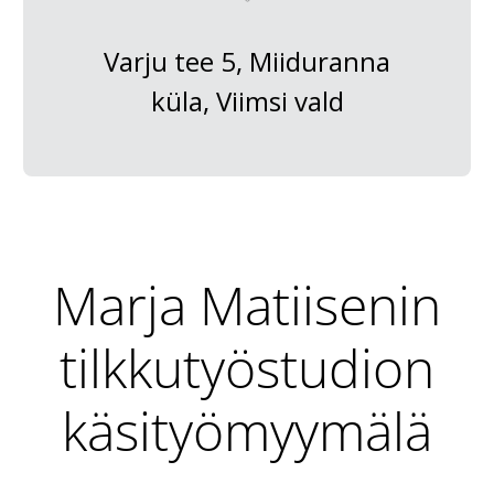
Varju tee 5, Miiduranna
küla, Viimsi vald
Marja Matiisenin
tilkkutyöstudion
käsityömyymälä