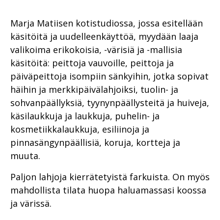
Marja Matiisen kotistudiossa, jossa esitellään
käsitöitä ja uudelleenkäyttöä, myydään laaja
valikoima erikokoisia, -värisiä ja -mallisia
käsitöitä: peittoja vauvoille, peittoja ja
päiväpeittoja isompiin sänkyihin, jotka sopivat
häihin ja merkkipäivälahjoiksi, tuolin- ja
sohvanpäällyksiä, tyynynpäällysteitä ja huiveja,
käsilaukkuja ja laukkuja, puhelin- ja
kosmetiikkalaukkuja, esiliinoja ja
pinnasängynpäällisiä, koruja, kortteja ja
muuta.
Paljon lahjoja kierrätetyistä farkuista. On myös
mahdollista tilata huopa haluamassasi koossa
ja värissä.