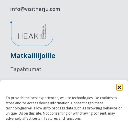
info@visitharju.com
Matkailiijoille
Tapahtumat
Majoitus
Ruokailu
To provide the best experiences, we use technologies like cookies to
store and/or access device information. Consenting to these
Nähtävyydet
technologies will allow us to process data such as browsing behavior or
unique IDs on this site. Not consenting or withdrawing consent, may
adversely affect certain features and functions.
Visit Tallinn