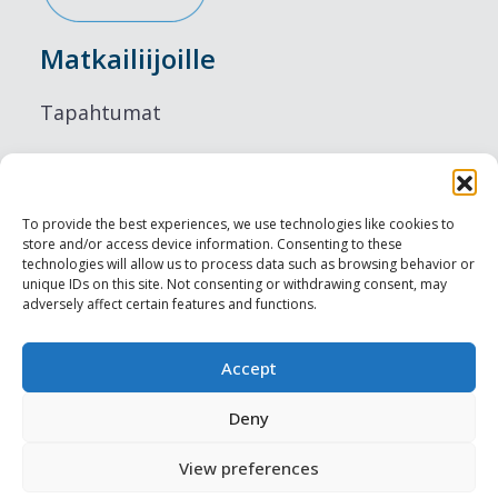
Matkailiijoille
Tapahtumat
Majoitus
Ruokailu
To provide the best experiences, we use technologies like cookies to
store and/or access device information. Consenting to these
Nähtävyydet
technologies will allow us to process data such as browsing behavior or
unique IDs on this site. Not consenting or withdrawing consent, may
adversely affect certain features and functions.
Visit Tallinn
Ammattilaisille
Accept
Deny
Harju-, Rapla- & Läänemaa DMO
View preferences
Muut meistä