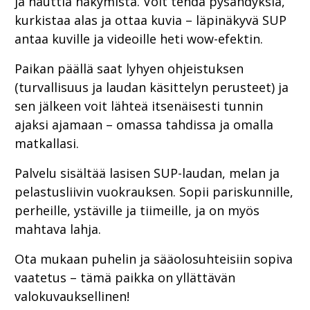
ja nauttia näkymistä. Voit tehdä pysähdyksiä,
kurkistaa alas ja ottaa kuvia – läpinäkyvä SUP
antaa kuville ja videoille heti wow-efektin.
Paikan päällä saat lyhyen ohjeistuksen
(turvallisuus ja laudan käsittelyn perusteet) ja
sen jälkeen voit lähteä itsenäisesti tunnin
ajaksi ajamaan – omassa tahdissa ja omalla
matkallasi.
Palvelu sisältää lasisen SUP-laudan, melan ja
pelastusliivin vuokrauksen. Sopii pariskunnille,
perheille, ystäville ja tiimeille, ja on myös
mahtava lahja.
Ota mukaan puhelin ja sääolosuhteisiin sopiva
vaatetus – tämä paikka on yllättävän
valokuvauksellinen!