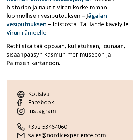
historian ja nautit Viron korkeimman
luonnollisen vesiputouksen – J
ägalan
vesiputouksen
– loistosta. Tai lähde kävelylle
Virun rämeelle
.
Retki sisältää oppaan, kuljetuksen, lounaan,
sisäänpääsyn Käsmun merimuseoon ja
Palmsen kartanoon.
Kotisivu
Facebook
Instagram
+372 53464060
sales@nordicexperience.com