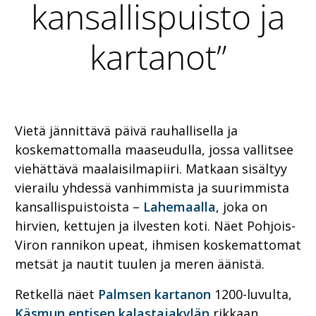
kansallispuisto ja
kartanot”
Vietä jännittävä päivä rauhallisella ja
koskemattomalla maaseudulla, jossa vallitsee
viehättävä maalaisilmapiiri. Matkaan sisältyy
vierailu yhdessä vanhimmista ja suurimmista
kansallispuistoista –
Lahemaalla
, joka on
hirvien, kettujen ja ilvesten koti. Näet Pohjois-
Viron rannikon upeat, ihmisen koskemattomat
metsät ja nautit tuulen ja meren äänistä.
Retkellä näet
Palmsen kartanon
1200-luvulta,
Käsmun entisen kalastajakylän
rikkaan