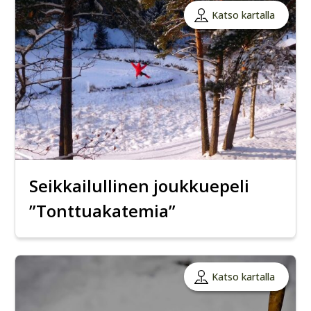
Katso kartalla
Seikkailullinen joukkuepeli
”Tonttuakatemia”
Katso kartalla