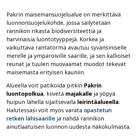
Pakrin maisemansuojelualue on merkittävä
luonnonsuojelukohde, jossa säilytetään
rannikon rikasta biodiversiteettiä ja
harvinaisia luontotyyppejä. Korkea ja
vaikuttava rantatörmä avautuu syvänsiniselle
merelle ja ympäröiville saarille, ja sen kallioiset
reunat ja tuulen muovaamat muodot tekevät
maisemasta erityisen kauniin.
Alueella voit patikoida pitkin
Pakrin
luontopolkua
, kiivetä
majakalle
ja yöpyä
huipun lähellä sijaitsevalla
leirintäalueella
.
Halutessasi voit myös varata
opastetun
retken lähisaarille
ja nähdä rannikon
ainutlaatuisen luonnon uudesta näkökulmasta.