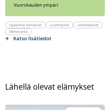
Vuorokauden ympäri
Opastetut kierrokset
Luontopolut
Leirintäalueet
Merenranta
Katso lisätiedot
Lähellä olevat elämykset