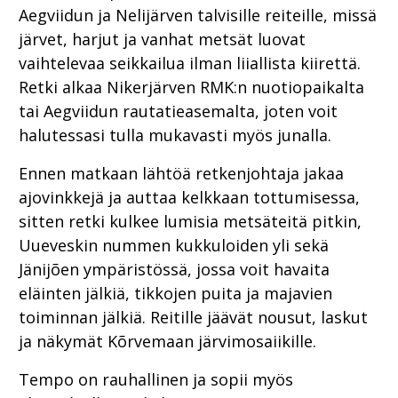
Aegviidun ja Nelijärven talvisille reiteille, missä
järvet, harjut ja vanhat metsät luovat
vaihtelevaa seikkailua ilman liiallista kiirettä.
Retki alkaa Nikerjärven RMK:n nuotiopaikalta
tai Aegviidun rautatieasemalta, joten voit
halutessasi tulla mukavasti myös junalla.
Ennen matkaan lähtöä retkenjohtaja jakaa
ajovinkkejä ja auttaa kelkkaan tottumisessa,
sitten retki kulkee lumisia metsäteitä pitkin,
Uueveskin nummen kukkuloiden yli sekä
Jänijõen ympäristössä, jossa voit havaita
eläinten jälkiä, tikkojen puita ja majavien
toiminnan jälkiä. Reitille jäävät nousut, laskut
ja näkymät Kõrvemaan järvimosaiikille.
Tempo on rauhallinen ja sopii myös