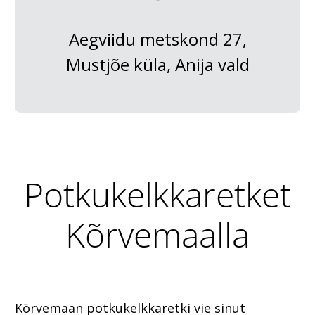
Aegviidu metskond 27,
Mustjõe küla, Anija vald
Potkukelkkaretket
Kõrvemaalla
Kõrvemaan potkukelkkaretki vie sinut