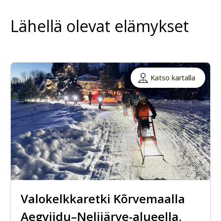
Lähellä olevat elämykset
Katso kartalla
Valokelkkaretki Kõrvemaalla
Aegviidu–Nelijärve-alueella.