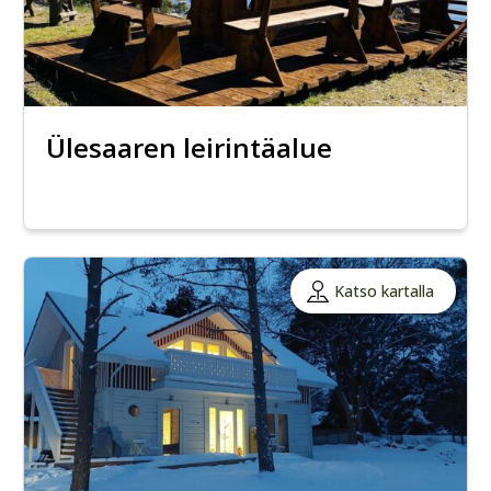
Ülesaaren leirintäalue
Katso kartalla