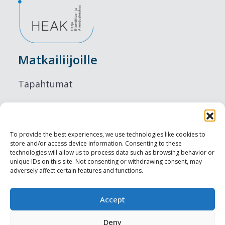
Matkailiijoille
Tapahtumat
Majoitus
Ruokailu
To provide the best experiences, we use technologies like cookies to
store and/or access device information. Consenting to these
Nähtävyydet
technologies will allow us to process data such as browsing behavior or
unique IDs on this site. Not consenting or withdrawing consent, may
adversely affect certain features and functions.
Visit Tallinn
Ammattilaisille
Accept
Deny