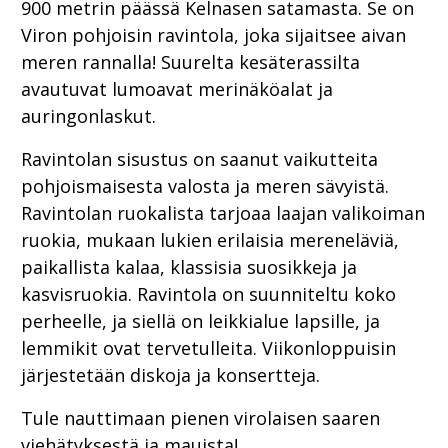
900 metrin päässä Kelnasen satamasta. Se on
Viron pohjoisin ravintola, joka sijaitsee aivan
meren rannalla! Suurelta kesäterassilta
avautuvat lumoavat merinäköalat ja
auringonlaskut.
Ravintolan sisustus on saanut vaikutteita
pohjoismaisesta valosta ja meren sävyistä.
Ravintolan ruokalista tarjoaa laajan valikoiman
ruokia, mukaan lukien erilaisia mereneläviä,
paikallista kalaa, klassisia suosikkeja ja
kasvisruokia. Ravintola on suunniteltu koko
perheelle, ja siellä on leikkialue lapsille, ja
lemmikit ovat tervetulleita. Viikonloppuisin
järjestetään diskoja ja konsertteja.
Tule nauttimaan pienen virolaisen saaren
viehätyksestä ja mauista!