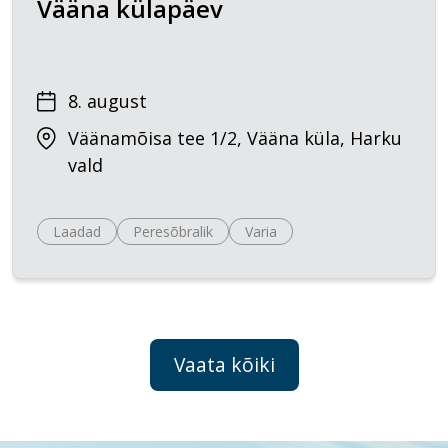
Vääna külapäev
8. august
Väänamõisa tee 1/2, Vääna küla, Harku
vald
Laadad
Peresõbralik
Varia
Vaata kõiki