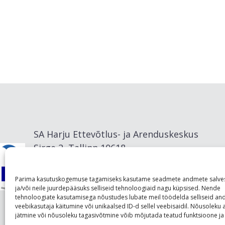
Tule
naudisklema
Loode-Eesti
toiduteekonnale
SA Harju Ettevõtlus- ja Arenduskeskus
Sirge 2, Tallinn 10618
info@visitharju.com
Parima kasutuskogemuse tagamiseks kasutame seadmete andmete salve
ja/või neile juurdepääsuks selliseid tehnoloogiaid nagu küpsised. Nende
tehnoloogiate kasutamisega nõustudes lubate meil töödelda selliseid a
veebikasutaja käitumine või unikaalsed ID-d sellel veebisaidil. Nõusolek
jätmine või nõusoleku tagasivõtmine võib mõjutada teatud funktsioone ja 