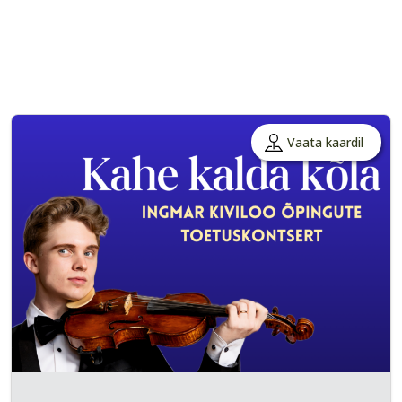
Vaata kaardil