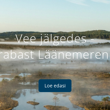
Vee jälgedes -
rabast Läänemeren
Loe edasi