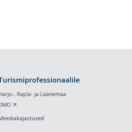
ed
 -
da
Turismiprofessionaalile
Harju-, Rapla- ja Läänemaa
DMO
Meediakajastused