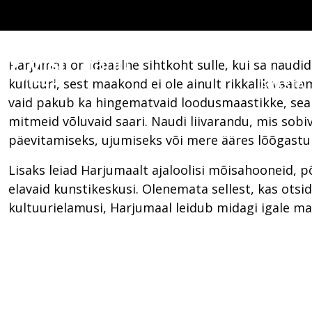
Harjumaa on ideaalne sihtkoht sulle, kui sa naudid 
kultuuri, sest maakond ei ole ainult rikkalik vaat
AVASTA
vaid pakub ka hingematvaid loodusmaastikke, sealh
mitmeid võluvaid saari. Naudi liivarandu, mis sob
päevitamiseks, ujumiseks või mere ääres lõõgastu
Lisaks leiad Harjumaalt ajaloolisi mõisahooneid,
elavaid kunstikeskusi. Olenemata sellest, kas otsid
kultuurielamusi, Harjumaal leidub midagi igale mai