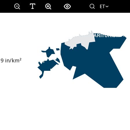
ET
RITUSED
INSPIRATSIOON
ÄRITURISM
,9 in/km²