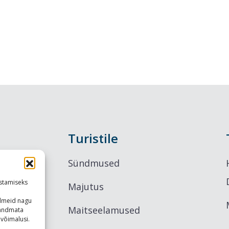
Väikesaar
Harjumaal
kuidas
sinna saa
Turistile
ja mida
Sündmused
teha?
stamiseks
Majutus
ndmeid nagu
Maitseelamused
u andmata
võimalusi.