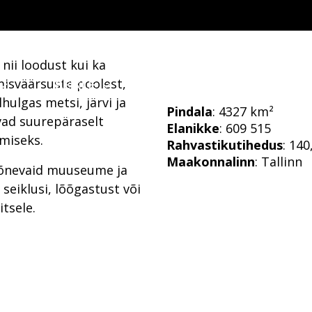
nii loodust kui ka
amisväärsuste poolest,
SEIKLE
SÖÖ & PUHKA
Ü
ulgas metsi, järvi ja
Pindala
: 4327 km²
ivad suurepäraselt
Elanikke
: 609 515
miseks.
Rahvastikutihedus
: 140
Maakonnalinn
: Tallinn
 põnevaid muuseume ja
 seiklusi, lõõgastust või
tsele.