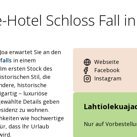
Hotel Schloss Fall in
-Joa erwartet Sie an den
falls
in einem
Webseite
 Im ersten Stock des
Facebook
storischen Stil, die
Instagram
ndere, historische
igartig – luxuriöse
gewählte Details geben
Lahtiolekuaja
Residenz zu wohnen.
hkeiten wie hochwertige
Nur auf Vorbestell
r, dass Ihr Urlaub
wird.