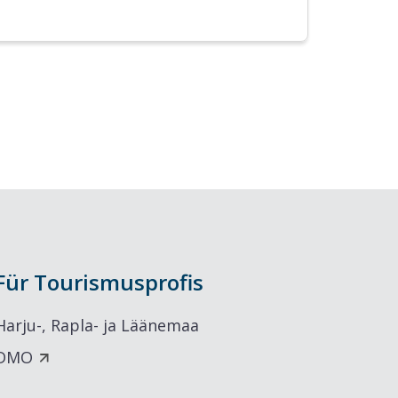
Für Tourismusprofis
Harju-, Rapla- ja Läänemaa
DMO