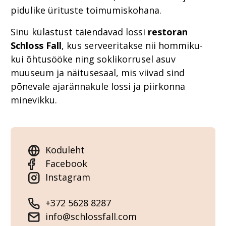
pidulike ürituste toimumiskohana.
Sinu külastust täiendavad lossi
restoran
Schloss Fall
, kus serveeritakse nii hommiku-
kui õhtusööke ning soklikorrusel asuv
muuseum ja näitusesaal, mis viivad sind
põnevale ajarännakule lossi ja piirkonna
minevikku.
Koduleht
Facebook
Instagram
+372 5628 8287
info@schlossfall.com