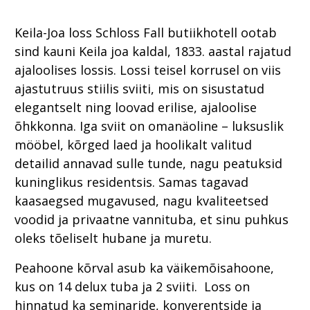
Keila-Joa loss Schloss Fall butiikhotell ootab
sind kauni Keila joa kaldal, 1833. aastal rajatud
ajaloolises lossis. Lossi teisel korrusel on viis
ajastutruus stiilis sviiti, mis on sisustatud
elegantselt ning loovad erilise, ajaloolise
õhkkonna. Iga sviit on omanäoline – luksuslik
mööbel, kõrged laed ja hoolikalt valitud
detailid annavad sulle tunde, nagu peatuksid
kuninglikus residentsis. Samas tagavad
kaasaegsed mugavused, nagu kvaliteetsed
voodid ja privaatne vannituba, et sinu puhkus
oleks tõeliselt hubane ja muretu.
Peahoone kõrval asub ka väikemõisahoone,
kus on 14 delux tuba ja 2 sviiti. Loss on
hinnatud ka seminaride, konverentside ja