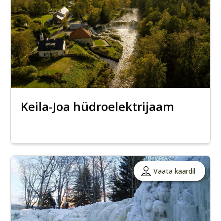
Keila-Joa hüdroelektrijaam
Vaata kaardil