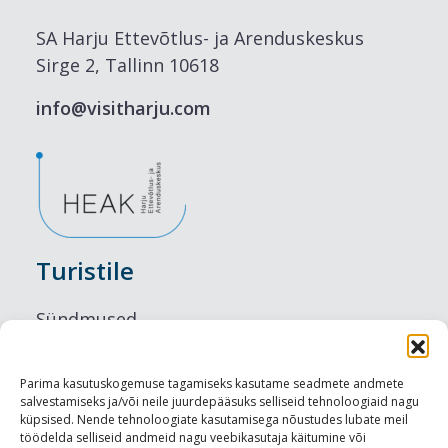
SA Harju Ettevõtlus- ja Arenduskeskus
Sirge 2, Tallinn 10618
info@visitharju.com
Turistile
Sündmused
Majutus
Parima kasutuskogemuse tagamiseks kasutame seadmete andmete
salvestamiseks ja/või neile juurdepääsuks selliseid tehnoloogiaid nagu
Maitseelamused
küpsised. Nende tehnoloogiate kasutamisega nõustudes lubate meil
töödelda selliseid andmeid nagu veebikasutaja käitumine või