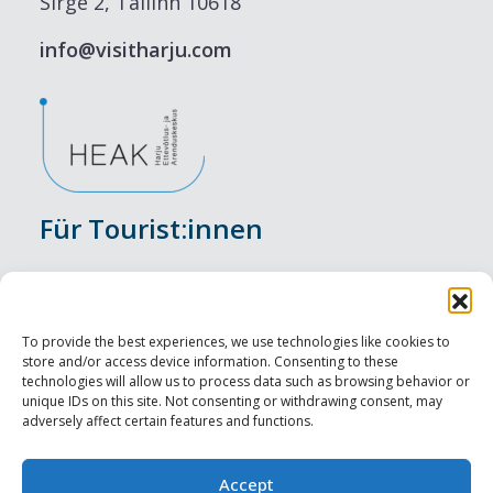
Sirge 2, Tallinn 10618
info@visitharju.com
Für Tourist:innen
Veranstaltungen
Unterkunft
To provide the best experiences, we use technologies like cookies to
store and/or access device information. Consenting to these
Genusserlebnisse
technologies will allow us to process data such as browsing behavior or
unique IDs on this site. Not consenting or withdrawing consent, may
adversely affect certain features and functions.
Sehenswürdigkeiten
Visit Tallinn
Accept