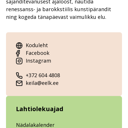
sajanditevanusest ajaloost, nautida
renessanss- ja barokkstiilis kunstipärandit
ning kogeda tänapäevast vaimulikku elu.
Koduleht
Facebook
Instagram
+372 604 4808
keila@eelk.ee
Lahtiolekuajad
Nädalakalender