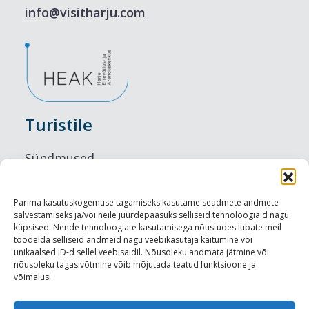
info@visitharju.com
Turistile
Sündmused
Majutus
Parima kasutuskogemuse tagamiseks kasutame seadmete andmete
salvestamiseks ja/või neile juurdepääsuks selliseid tehnoloogiaid nagu
Maitseelamused
küpsised. Nende tehnoloogiate kasutamisega nõustudes lubate meil
töödelda selliseid andmeid nagu veebikasutaja käitumine või
Vaatamisväärsused
unikaalsed ID-d sellel veebisaidil. Nõusoleku andmata jätmine või
nõusoleku tagasivõtmine võib mõjutada teatud funktsioone ja
võimalusi.
Visit Tallinn