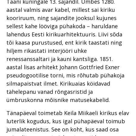
Taani kuningale 13. sajandil. Umbes 1280.
aastal valmis avar kabel, millest sai kiriku
kooriruum, ning sajandite jooksul kujunes
sellest kahe lööviga pühakoda – haruldane
lahendus Eesti kirikuarhitektuuris. Liivi sõda
tõi kaasa purustused, ent kirik taastati ning
hiljem rikastati interjööri uhke
renessanssaltari ja kauni kantsliga. 1851.
aastal lisas arhitekt Johann Gottfried Exner
pseudogootilise torni, mis rõhutab pühakoja
silmapaistvat ilmet. Kirikuaias köidavad
tähelepanu vanad rõngasristid ja
ümbruskonna mõisnike matusekabelid.
Tänapäeval toimetab Keila Miikaeli kirikus elav
luterlik kogudus, kus igal pühapäeval toimub
jumalateenistus. See on koht, kus saad osa