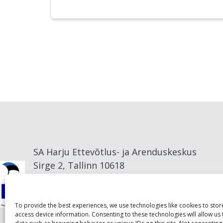
SA Harju Ettevõtlus- ja Arenduskeskus
Sirge 2, Tallinn 10618
info@visitharju.com
To provide the best experiences, we use technologies like cookies to sto
access device information. Consenting to these technologies will allow us