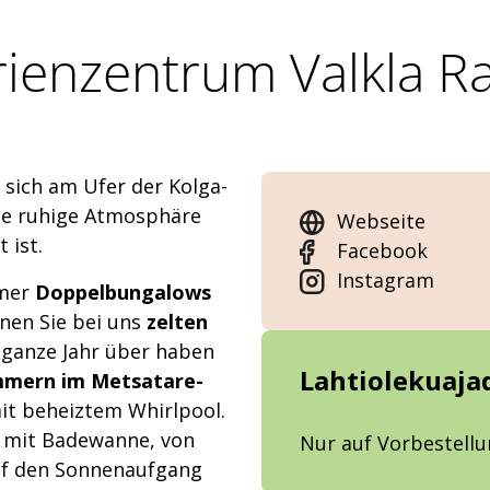
rienzentrum Valkla R
 sich am Ufer der Kolga-
ine ruhige Atmosphäre
Webseite
 ist.
Facebook
Instagram
mmer
Doppelbungalows
nen Sie bei uns
zelten
ganze Jahr über haben
Lahtiolekuaja
mmern im Metsatare-
it beheiztem Whirlpool.
te mit Badewanne, von
Nur auf Vorbestell
auf den Sonnenaufgang