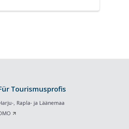
Für Tourismusprofis
Harju-, Rapla- ja Läänemaa
DMO