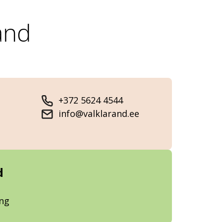
and
+372 5624 4544
info@valklarand.ee
d
ung