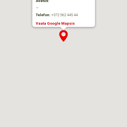
Avatud:
—
Telefon:
+372 562 445 44
Vaata Google Mapsis