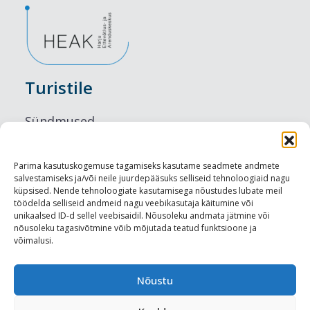
Turistile
Sündmused
Majutus
Parima kasutuskogemuse tagamiseks kasutame seadmete andmete
salvestamiseks ja/või neile juurdepääsuks selliseid tehnoloogiaid nagu
Maitseelamused
küpsised. Nende tehnoloogiate kasutamisega nõustudes lubate meil
töödelda selliseid andmeid nagu veebikasutaja käitumine või
Vaatamisväärsused
unikaalsed ID-d sellel veebisaidil. Nõusoleku andmata jätmine või
nõusoleku tagasivõtmine võib mõjutada teatud funktsioone ja
võimalusi.
Visit Tallinn
Turismiprofessionaalile
Nõustu