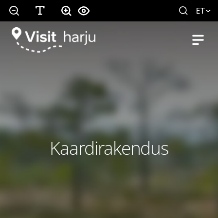
ET
Kaardirakendus