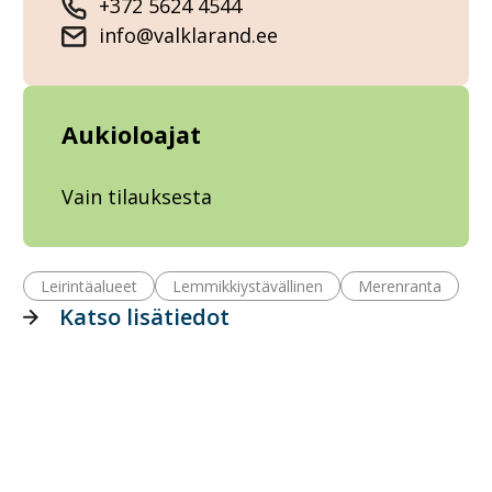
+372 5624 4544
info@valklarand.ee
Aukioloajat
Vain tilauksesta
Leirintäalueet
Lemmikkiystävällinen
Merenranta
Katso lisätiedot