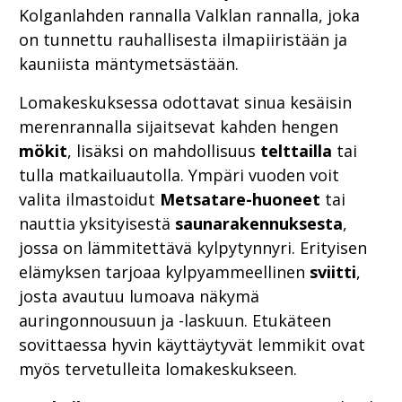
Kolganlahden rannalla Valklan rannalla, joka
on tunnettu rauhallisesta ilmapiiristään ja
kauniista mäntymetsästään.
Lomakeskuksessa odottavat sinua kesäisin
merenrannalla sijaitsevat kahden hengen
mökit
, lisäksi on mahdollisuus
telttailla
tai
tulla matkailuautolla. Ympäri vuoden voit
valita ilmastoidut
Metsatare-huoneet
tai
nauttia yksityisestä
saunarakennuksesta
,
jossa on lämmitettävä kylpytynnyri. Erityisen
elämyksen tarjoaa kylpyammeellinen
sviitti
,
josta avautuu lumoava näkymä
auringonnousuun ja -laskuun. Etukäteen
sovittaessa hyvin käyttäytyvät lemmikit ovat
myös tervetulleita lomakeskukseen.