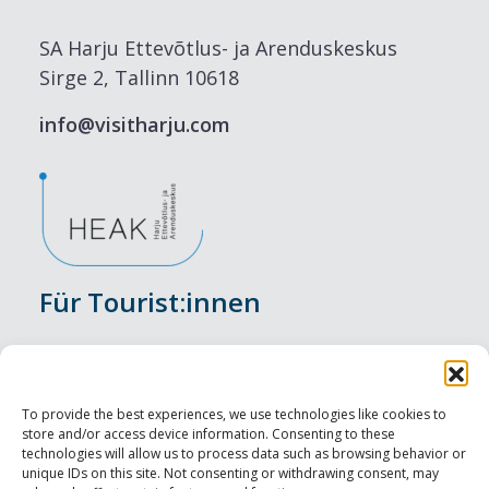
SA Harju Ettevõtlus- ja Arenduskeskus
Sirge 2, Tallinn 10618
info@visitharju.com
Für Tourist:innen
Veranstaltungen
Unterkunft
To provide the best experiences, we use technologies like cookies to
store and/or access device information. Consenting to these
Genusserlebnisse
technologies will allow us to process data such as browsing behavior or
unique IDs on this site. Not consenting or withdrawing consent, may