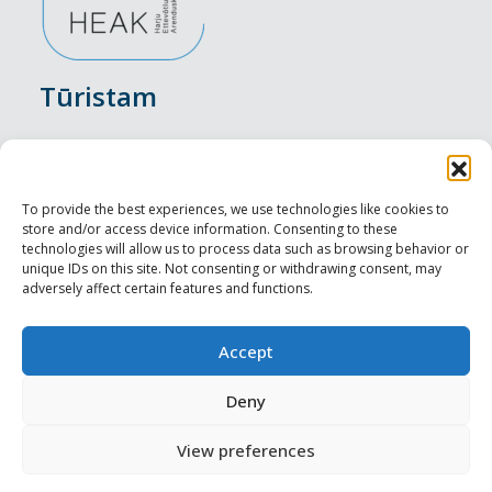
Tūristam
Pasākumi
Nakšņošana
To provide the best experiences, we use technologies like cookies to
store and/or access device information. Consenting to these
Vietas maltītei
technologies will allow us to process data such as browsing behavior or
unique IDs on this site. Not consenting or withdrawing consent, may
adversely affect certain features and functions.
Apskates objekti
Visit Tallinn
Accept
Profesionāliem
Deny
View preferences
Harju-, Rapla- & Läänemaa DMO