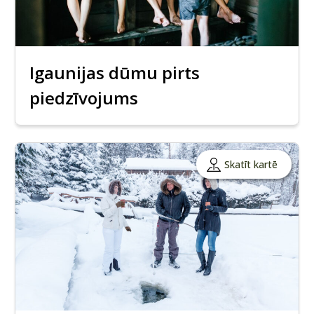
Igaunijas dūmu pirts
piedzīvojums
Skatīt kartē