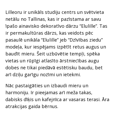
Lilleoru ir unikāls studiju centrs un svētvieta
netālu no Tallinas, kas ir pazīstama ar savu
īpašo ainavisko dekoratīvo dārzu “Elulille”. Tas
ir permakultūras dārzs, kas veidots pēc
pasaulē unikāla “Elulille” jeb “Dzīvības ziedu”
modeļa, kur iespējams izpētīt retus augus un
baudīt mieru. Šeit uzbūvētie tempļi, spēka
vietas un rūpīgi atlasīto ārstniecības augu
dobes ne tikai piedāvā estētisku baudu, bet
arī dziļu garīgu nozīmi un ietekmi.
Nāc pastaigāties un izbaudi mieru un
harmoniju. Ir pieejamas arī meža takas,
dabisks dīķis un kafejnīca ar vasaras terasi. Āra
atrakcijas gaida bērnus.