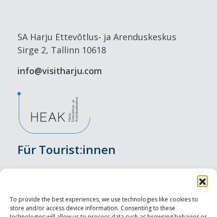
SA Harju Ettevõtlus- ja Arenduskeskus
Sirge 2, Tallinn 10618
info@visitharju.com
Für Tourist:innen
Veranstaltungen
Unterkunft
To provide the best experiences, we use technologies like cookies to
store and/or access device information. Consenting to these
technologies will allow us to process data such as browsing behavior or