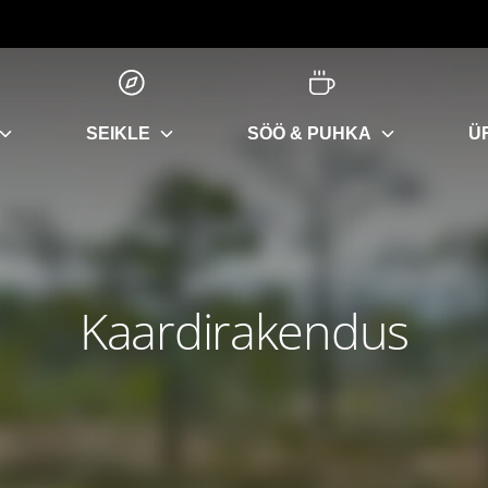
SEIKLE
SÖÖ & PUHKA
Ü
Kaardirakendus