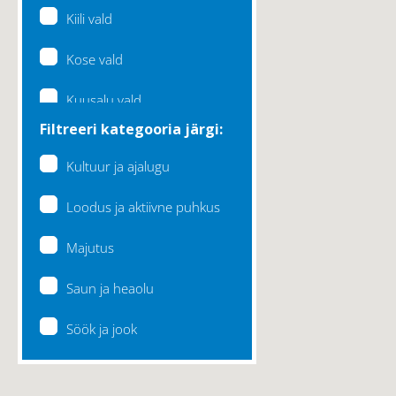
Kiili vald
Kose vald
Kuusalu vald
Filtreeri kategooria järgi:
Lääne-Harju vald
Kultuur ja ajalugu
Loksa linn
Loodus ja aktiivne puhkus
Maardu linn
Majutus
Raasiku vald
Saun ja heaolu
Rae vald
Söök ja jook
Saku vald
Saue vald