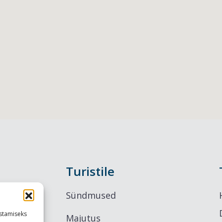
Turistile
Sündmused
stamiseks
Majutus