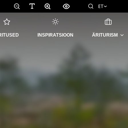
ET
RITUSED
INSPIRATSIOON
ÄRITURISM