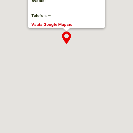
Avatud:
—
Telefon:
—
Vaata Google Mapsis