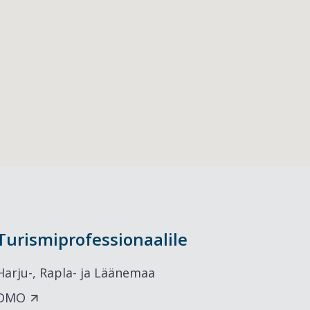
Turismiprofessionaalile
Harju-, Rapla- ja Läänemaa
DMO