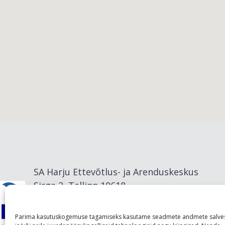
Viimsi vald
SA Harju Ettevõtlus- ja Arenduskeskus
Sirge 2, Tallinn 10618
info@visitharju.com
Parima kasutuskogemuse tagamiseks kasutame seadmete andmete salve