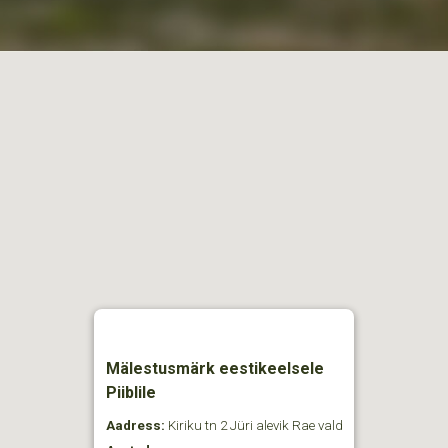
Mälestusmärk eestikeelsele
Piiblile
Aadress:
Kiriku tn 2 Jüri alevik Rae vald