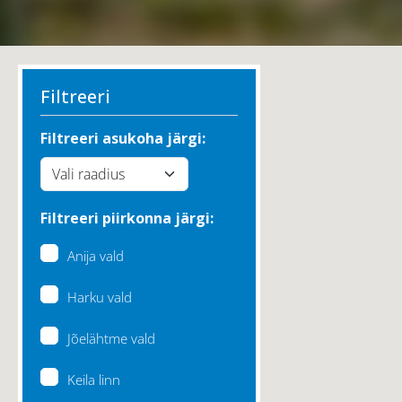
Filtreeri
Filtreeri asukoha järgi:
Filtreeri piirkonna järgi:
Anija vald
Harku vald
Jõelähtme vald
Keila linn