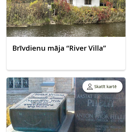
Brīvdienu māja “River Villa”
Skatīt kartē