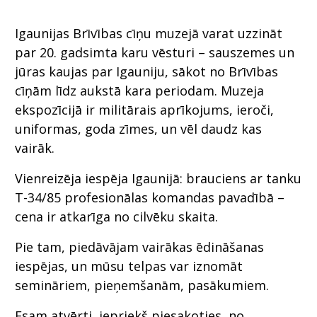
Igaunijas Brīvības cīņu muzejā varat uzzināt
par 20. gadsimta karu vēsturi – sauszemes un
jūras kaujas par Igauniju, sākot no Brīvības
cīņām līdz aukstā kara periodam. Muzeja
ekspozīcijā ir militārais aprīkojums, ieroči,
uniformas, goda zīmes, un vēl daudz kas
vairāk.
Vienreizēja iespēja Igaunijā: brauciens ar tanku
T-34/85 profesionālas komandas pavadībā –
cena ir atkarīga no cilvēku skaita.
Pie tam, piedāvājam vairākas ēdināšanas
iespējas, un mūsu telpas var iznomāt
semināriem, pieņemšanām, pasākumiem.
Esam atvērti, iepriekš piesakoties, no