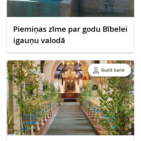
Piemiņas zīme par godu Bībelei
igauņu valodā
Skatīt kartē