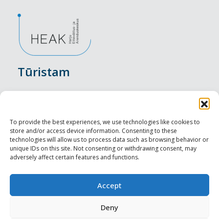
Tūristam
Pasākumi
Nakšņošana
To provide the best experiences, we use technologies like cookies to
store and/or access device information. Consenting to these
Vietas maltītei
technologies will allow us to process data such as browsing behavior or
unique IDs on this site. Not consenting or withdrawing consent, may
adversely affect certain features and functions.
Apskates objekti
Visit Tallinn
Accept
Profesionāliem
Deny